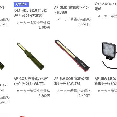
◇ECore U-3 
入荷待ち
ﾗｲﾄ
AP SMD 充電式ﾊﾝﾄﾞﾗｲ
電球
◇ﾋﾛ HDL-2818 ｱﾆｻｷｽ
ﾄ HL888
UVﾁｪｯｸﾗｲﾄ(充電式)
メーカー希
売価格
メーカー希望小売価格
メーカー希望小売価格
,190円
1,290円
1,480円
AP COB 充電式ﾌｫｰﾙﾃﾞ
AP 5W COB 充電式 薄
AP 15W LEDﾌ
ｨﾝｸﾞ ﾜｰｸﾗｲﾄ WL771
型ﾜｰｸﾗｲﾄ WL785
角型ﾜｰｸﾗｲﾄ W
ｰﾙﾃﾞ
770
メーカー希望小売価格
メーカー希望小売価格
メーカー希
2,390円
2,490円
売価格
,990円