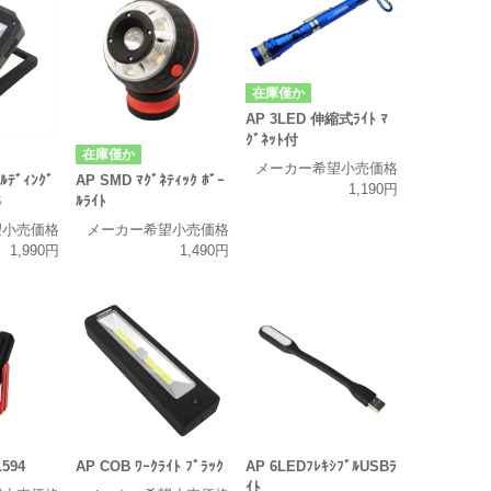
在庫僅か
AP 3LED 伸縮式ﾗｲﾄ ﾏ
ｸﾞﾈｯﾄ付
在庫僅か
メーカー希望小売価格
ﾙﾃﾞｨﾝｸﾞ
AP SMD ﾏｸﾞﾈﾃｨｯｸ ﾎﾞｰ
1,190円
6
ﾙﾗｲﾄ
望小売価格
メーカー希望小売価格
1,990円
1,490円
L594
AP COB ﾜｰｸﾗｲﾄ ﾌﾞﾗｯｸ
AP 6LEDﾌﾚｷｼﾌﾞﾙUSBﾗ
ｲﾄ