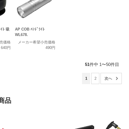
ﾗｲﾄ 吸
AP COB ﾊﾝﾄﾞﾗｲﾄ
WL678.
売価格
メーカー希望小売価格
640円
490円
51
件中 1〜50件目
1
2
商品