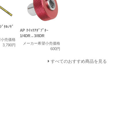
ｼﾞﾀﾙﾉｷﾞ
AP ｸｲｯｸｱﾀﾞﾌﾟﾀｰ
1/4DR→3/8DR
望小売価格
メーカー希望小売価格
3,790円
600円
すべてのおすすめ商品を見る