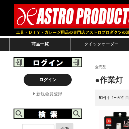
商品一覧
クイック
オーダー
全商品
●作業灯
ログイン
新規会員登録
51
件中 1〜50件目
検索