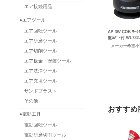
エア接続用品
●エアツール
エア回転ツール
AP 3W COB ﾜｰｸ
盤ｶﾊﾞｰ付 WL732.
エア研磨ツール
メーカー希望小
エア切削ツール
エア板金・塗装ツール
エア洗浄ツール
エア充填ツール
サンドブラスト
その他
おすすめ
●電動工具
電動回転ツール
電動研磨切削ツール