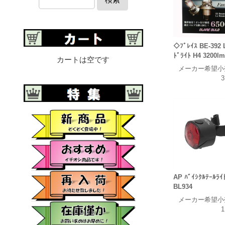
◇ﾌﾞﾚｲｽ BE-392 
ﾄﾞﾗｲﾄ H4 3200lm
カートは空です
メーカー希望小
3
AP ﾊﾞｲｼｸﾙﾃｰﾙﾗｲ
BL934
メーカー希望小
1