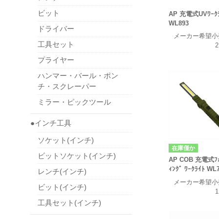
ビット
AP 充電式UVﾜｰｸ
WL893
ドライバー
メーカー希望小
工具セット
2
プライヤー
ハンマー・バール・ポン
チ・スクレーパー
ミラー・ピックツール
●インチ工具
ソケット(インチ)
在庫僅か
ビットソケット(インチ)
AP COB 充電式ﾌｫ
ｨﾝｸﾞ ﾜｰｸﾗｲﾄ WL
レンチ(インチ)
メーカー希望小
ビット(インチ)
1
工具セット(インチ)