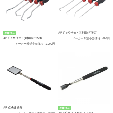
AP ﾋﾟｯｸﾂｰﾙｾｯﾄ (4本組) PT507
在庫僅か
AP ﾋﾟｯｸﾂｰﾙｾｯﾄ (4本組) PT508
メーカー希望小売価格
690円
メーカー希望小売価格
1,090円
AP 点検鏡 角形
在庫僅か
AP ﾏｸﾞﾈｯﾄﾋﾟｯｸｱｯﾌﾟﾊﾞｰ DX