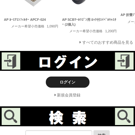
AP 折畳ﾌﾟ
AP ｶｰｴｱｺﾝﾌｨﾙﾀｰ APCF-024
AP SCBﾂｰﾙﾜｺﾞﾝ用 ﾛｯｸ付ｽｲﾍﾞﾙｷｬｽﾀ
メー
ｰ (2個入)
メーカー希望小売価格
1,090円
メーカー希望小売価格
1,200円
すべてのおすすめ商品を見る
ログイン
新規会員登録