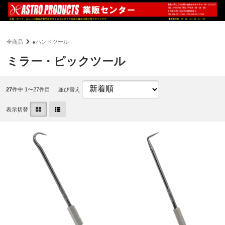
全商品
●ハンドツール
ミラー・ピックツール
27
件中 1〜27件目
並び替え
表示切替