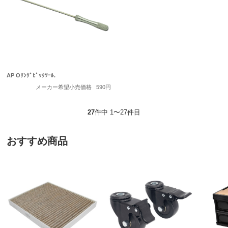
AP Oﾘﾝｸﾞﾋﾟｯｸﾂｰﾙ.
メーカー希望小売価格
590円
27
件中 1〜27件目
おすすめ商品