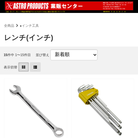
全商品
●インチ工具
レンチ(インチ)
15
件中 1〜15件目
並び替え
表示切替