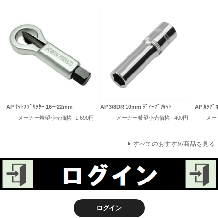
AP ﾅｯﾄｽﾌﾟﾘｯﾀｰ 16～22mm
AP 3/8DR 10mm ﾃﾞｨｰﾌﾟｿｹｯﾄ
AP ｶｯﾌﾟ
メーカー希望小売価格
1,690円
メーカー希望小売価格
400円
メー
すべてのおすすめ商品を見る
ログイン