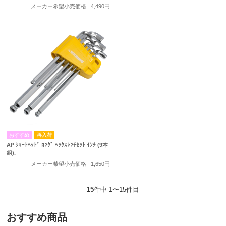
メーカー希望小売価格
4,490円
再入荷
AP ｼｮｰﾄﾍｯﾄﾞ ﾛﾝｸﾞ ﾍｯｸｽﾚﾝﾁｾｯﾄ ｲﾝﾁ (9本
組).
メーカー希望小売価格
1,650円
15
件中 1〜15件目
おすすめ商品