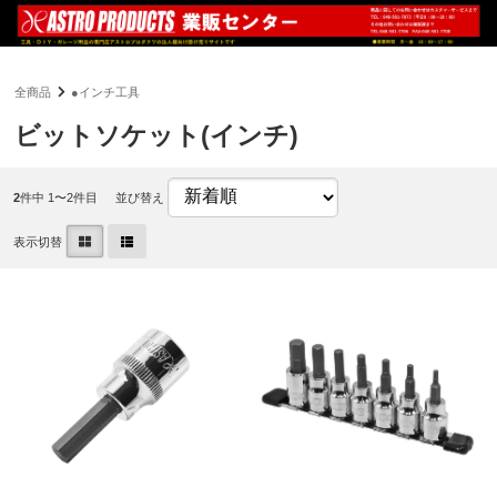
全商品
●インチ工具
ビットソケット(インチ)
2
件中 1〜2件目
並び替え
表示切替