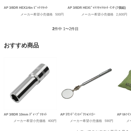
AP 3/8DR HEX1/4in ﾋﾞｯﾄｿｹｯﾄ
AP 3/8DR HEXﾋﾞｯﾄｿｹｯﾄｾｯﾄ ｲﾝﾁ (7個組)
メーカー希望小売価格
500円
メーカー希望小売価格
2,600円
2
件中 1〜2件目
おすすめ商品
AP 3/8DR 10mm ﾃﾞｨｰﾌﾟｿｹｯﾄ
AP ﾗｳﾝﾄﾞｲﾝｽﾍﾟｸｼｮﾝﾐﾗｰ
AP ｾﾙﾌｲ
メーカー希望小売価格
400円
メーカー希望小売価格
590円
メ