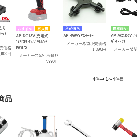
電式
入荷待ち
在庫僅か
再入荷
ﾁｾｯﾄ
AP 4WAYﾏｽﾀｰｷｰ
AP AC100V ﾊ
AP DC18V 充電式
ﾊﾟｸﾄﾚﾝﾁ
1/2DR ｲﾝﾊﾟｸﾄﾚﾝﾁ
メーカー希望小売価格
IW872
売価格
1,090円
メーカー希
,900円
メーカー希望小売価格
7,990円
4
件中 1〜4件目
商品