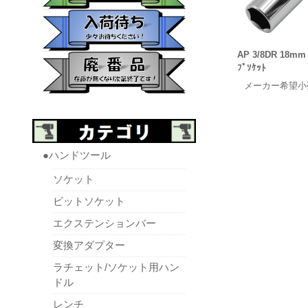
AP 3/8DR 18mm 
ﾌﾟｿｹｯﾄ
メーカー希望小
●ハンドツール
ソケット
ビットソケット
エクステンションバー
変換アダプター
ラチェット/ソケット用ハン
ドル
レンチ