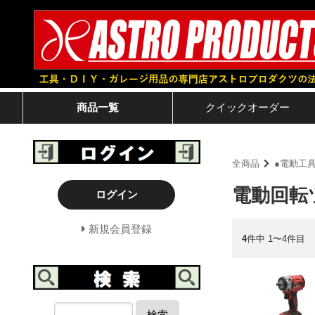
商品一覧
クイック
オーダー
全商品
●電動工
電動回転
ログイン
新規会員登録
4
件中 1〜4件目
検索