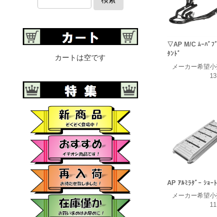
▽AP M/C ﾑｰﾊﾞﾌﾞ
ﾀﾝﾄﾞ
カートは空です
メーカー希望小
13
AP ｱﾙﾐﾗﾀﾞｰ ｼｮｰﾄ
メーカー希望小
11