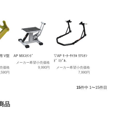
ﾞ用 V型
AP MXｽﾀﾝﾄﾞ
▽AP ﾓｰﾀｰｻｲｸﾙ ﾘｱｽﾀﾝ
ﾄﾞ ﾐﾄﾞﾙ.
メーカー希望小売価格
売価格
9,990円
メーカー希望小売価格
,590円
7,990円
15
件中 1〜15件目
商品