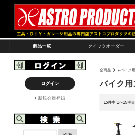
商品一覧
クイック
オーダー
全商品
●バイク
バイク用
ログイン
新規会員登録
15
件中 1〜15件目
検索