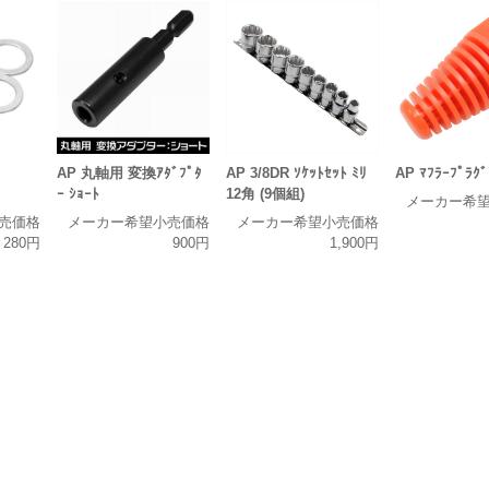
AP 丸軸用 変換ｱﾀﾞﾌﾟﾀ
AP 3/8DR ｿｹｯﾄｾｯﾄ ﾐﾘ
AP ﾏﾌﾗｰﾌﾟﾗｸﾞ
ｰ ｼｮｰﾄ
12角 (9個組)
メーカー希
売価格
メーカー希望小売価格
メーカー希望小売価格
280円
900円
1,900円