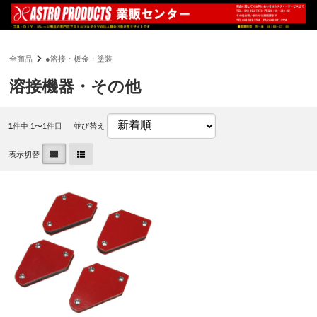
全商品
●溶接・板金・塗装
溶接機器・その他
1
件中 1〜1件目
並び替え
表示切替