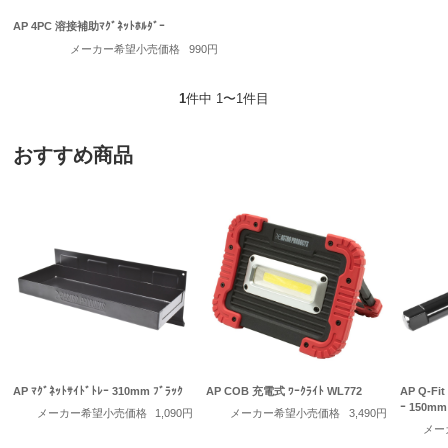
AP 4PC 溶接補助ﾏｸﾞﾈｯﾄﾎﾙﾀﾞｰ
メーカー希望小売価格
990円
1
件中 1〜1件目
おすすめ商品
AP ﾏｸﾞﾈｯﾄｻｲﾄﾞﾄﾚｰ 310mm ﾌﾞﾗｯｸ
AP COB 充電式 ﾜｰｸﾗｲﾄ WL772
AP Q-Fit
ｰ 150mm
メーカー希望小売価格
1,090円
メーカー希望小売価格
3,490円
メー