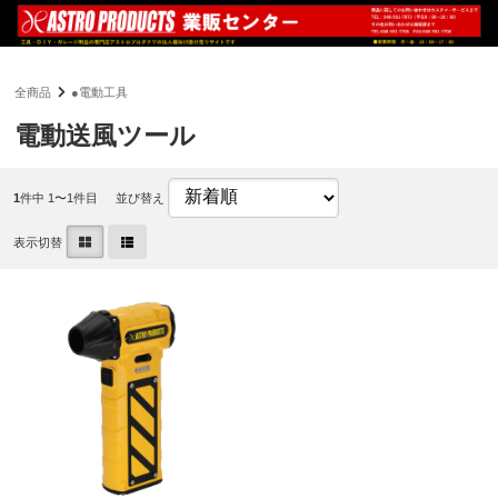
全商品
●電動工具
電動送風ツール
1
件中 1〜1件目
並び替え
表示切替