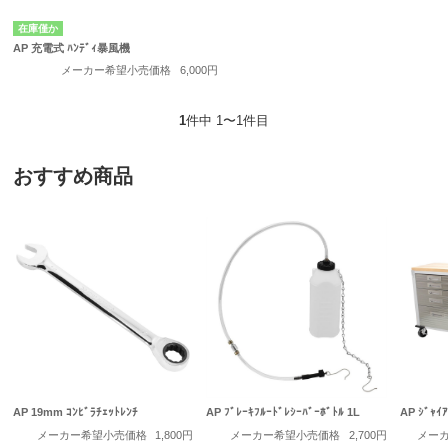
在庫僅か
AP 充電式 ﾊﾝﾃﾞｨ暴風機
メーカー希望小売価格
6,000円
1
件中 1〜1件目
おすすめ商品
AP 19mm ｺﾝﾋﾞﾗﾁｪｯﾄﾚﾝﾁ
AP ﾌﾞﾚｰｷﾌﾙｰﾄﾞﾚｼｰﾊﾞｰﾎﾞﾄﾙ 1L
AP ｼﾞｬｲｱ
メーカー希望小売価格
1,800円
メーカー希望小売価格
2,700円
メー