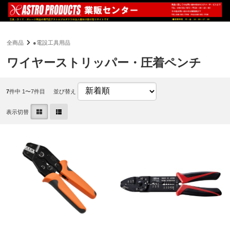
全商品
●電設工具用品
ワイヤーストリッパー・圧着ペンチ
7
件中 1〜7件目
並び替え
表示切替