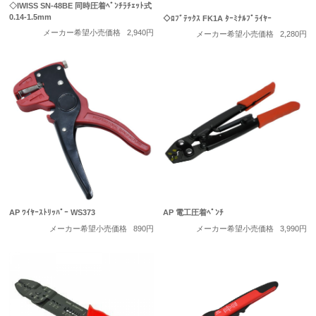
◇IWISS SN-48BE 同時圧着ﾍﾟﾝﾁﾗﾁｪｯﾄ式
0.14-1.5mm
◇ﾛﾌﾞﾃｯｸｽ FK1A ﾀｰﾐﾅﾙﾌﾟﾗｲﾔｰ
メーカー希望小売価格
2,940円
メーカー希望小売価格
2,280円
AP ﾜｲﾔｰｽﾄﾘｯﾊﾟｰ WS373
AP 電工圧着ﾍﾟﾝﾁ
メーカー希望小売価格
890円
メーカー希望小売価格
3,990円