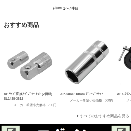
7
件中 1〜7件目
おすすめ商品
AP ｻｲｽﾞ変換ｱﾀﾞﾌﾟﾀｰ ｾｯﾄ (2個組)
AP 3/8DR 18mm ﾃﾞｨｰﾌﾟｿｹｯﾄ
AP Cｸﾗﾝ
SL1438-3812
メーカー希望小売価格
500円
メ
メーカー希望小売価格
700円
すべてのおすすめ商品を見る