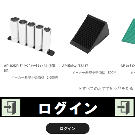
AP 1/2DR ﾃﾞｨｰﾌﾟｿｹｯﾄｾｯﾄ ﾐﾘ (5個
AP 輪止め TS417
AP ｶｯﾃｨﾝ
組).
メーカー希望小売価格
590円
メ
メーカー希望小売価格
2,500円
すべてのおすすめ商品を見る
ログイン