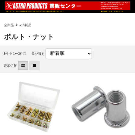
全商品
●消耗品
ボルト・ナット
3
件中 1〜3件目
並び替え
表示切替