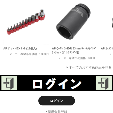
AP ﾋﾞｯﾄ HEX ｾｯﾄ (11個入)
AP Q-Fit 3/4DR 33mm ﾎｲｰﾙ用ｲﾝﾊﾟ
AP ｵｲﾙﾌ
ｸﾄｿｹｯﾄ (ﾋﾟﾝ&ﾘﾝｸﾞ付)
メーカー希望小売価格
1,000円
メ
メーカー希望小売価格
3,000円
すべてのおすすめ商品を見る
ログイン
新規会員登録