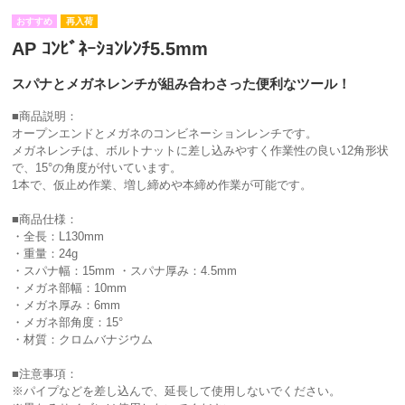
再入荷
AP ｺﾝﾋﾞﾈｰｼｮﾝﾚﾝﾁ5.5mm
スパナとメガネレンチが組み合わさった便利なツール！
■商品説明：
オープンエンドとメガネのコンビネーションレンチです。
メガネレンチは、ボルトナットに差し込みやすく作業性の良い12角形状
で、15°の角度が付いています。
1本で、仮止め作業、増し締めや本締め作業が可能です。
■商品仕様：
・全長：L130mm
・重量：24g
・スパナ幅：15mm ・スパナ厚み：4.5mm
・メガネ部幅：10mm
・メガネ厚み：6mm
・メガネ部角度：15°
・材質：クロムバナジウム
■注意事項：
※パイプなどを差し込んで、延長して使用しないでください。