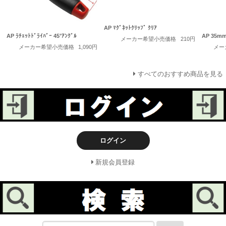
AP ﾏｸﾞﾈｯﾄｸﾘｯﾌﾟ ｸﾘｱ
AP ﾗﾁｪｯﾄﾄﾞﾗｲﾊﾞｰ 45°ｱﾝｸﾞﾙ
AP 35mm
メーカー希望小売価格
210円
メーカー希望小売価格
1,090円
メー
すべてのおすすめ商品を見る
ログイン
新規会員登録