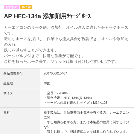
再入荷
AP HFC-134a 添加剤用ﾁｬｰｼﾞﾎｰｽ
カーエアコンのリーク剤、添加剤、オイル注入に適したチャージホース
です。
透明なホースを採用し、作業中も流入具合が視認でき、オイルや添加剤
の入れ
残しを減らすことができます。
パージバルブ付きで、快適な作業が可能です。
余裕を持ったホース長で、ソケットは取り付けしやすいL形です。
商品管理番号
2007000015407
生産地
中国
サイズ
・全長：720mm
・適合冷媒：HFC-134a(R-134a)
・サービス缶取付部ねじサイズ：M14×1.25
素材
※本製品は、自動車整備士資格を有する方、カーエアコン
に関
する知識を有する方、または本製品の使用に関する十分
な知
識をお持ちで、経験豊富な方を対象に作られています。