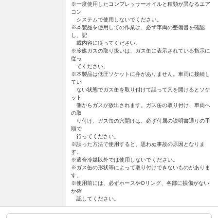
※一度使用したコンプレッサーオイルと種類が異なるエア
コン
システムで使用しないでください。
※本製品を使用しての作業は、必ず車両の整備書を確認
し、記
載内容に従ってください。
※冷媒ガスの取り扱いは、ガス缶に表示されている指示に
従っ
てください。
※本製品は低圧ソケットに弁がありません。車両に接続し
てい
ない状態でガス缶を取り付けて誤って穴を開けるとソケ
ット
側からガスが放出されます。ガス缶の取り付け、車両へ
の取
り付け、ガス缶の穴開けは、必ず付属の説明書通りの手
順で
行ってください。
※誤った方法で使用すると、思わぬ事故の原因となりま
す。
※適合冷媒以外では使用しないでください。
※ガス缶の形状等によって取り付けできないものがありま
す。
※使用前には、必ずホースやOリング、各部に損傷がない
か確
認してください。